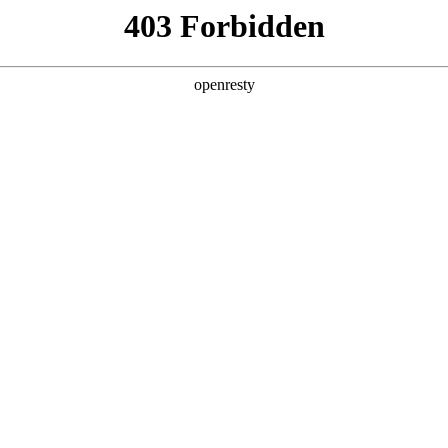
产品
解决方案
新闻动态
关于我们
，为金融行业打造财富管理客户综合运营平
营，提升精准营销服务能力，推
动化和智能化，实现业务高质量发展。